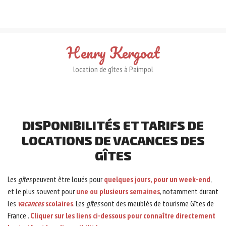
Henry
Kergoat
location de gîtes à Paimpol
DISPONIBILITÉS
ET
TARIFS
DE
LOCATIONS
DE
VACANCES
DES
GÎTES
Les
gîtes
peuvent être loués pour
quelques jours, pour un week-end
,
et le plus souvent pour
une ou plusieurs semaines
, notamment durant
les
vacances
scolaires
. Les
gîtes
sont des meublés de tourisme Gîtes de
France .
Cliquer sur les liens ci-dessous pour connaître directement